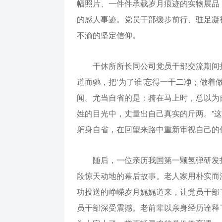
幅照片、一件件承载岁月痕迹的实物展品
的感人事迹。党员干部缓步前行、驻足凝
不渝的坚定信仰。
干休所所长同公司党员干部交流期间
道而驰，把‘为了谁’忘得一干二净；做着
闻。尤当自省的是：骑在马上时，总以为
姓的目光中，丈量出自己真实的斤两。”
躬身自省，在回望来路中重新审视自己的
随后，一位亲历我国第一颗氢弹研发
段惊天动地的幕后故事。老人家用朴实而
功投送的峥嵘岁月娓娓道来，让党员干部
员干部深受震撼。老前辈以亲身经历诠释