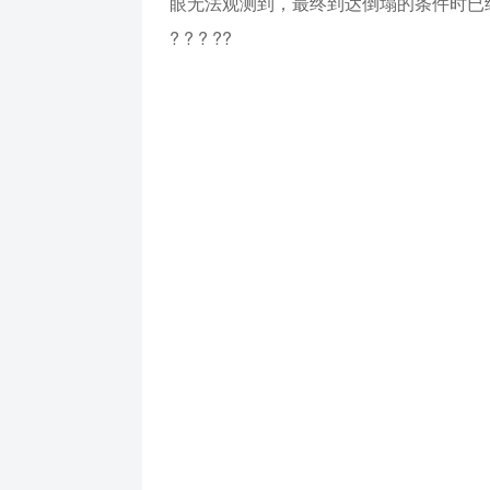
眼无法观测到，最终到达倒塌的条件时已
? ? ? ??