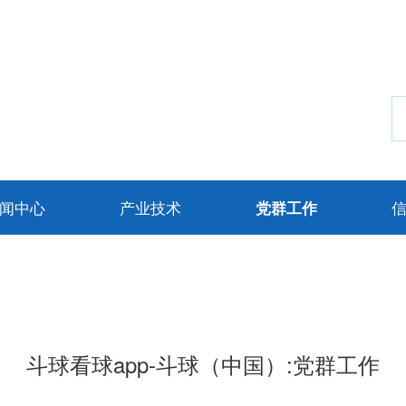
闻中心
产业技术
党群工作
斗球看球app-斗球（中国）:党群工作
PARTY WORK