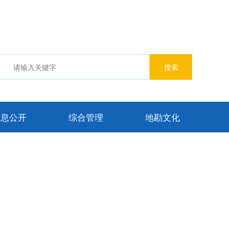
信息公开
综合管理
地勘文化