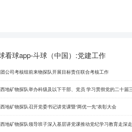
球看球app-斗球（中国）:党建工作
集团公司考核组前来物探队开展目标责任联合考核工作
陕西地矿物探队举办科级及以下干部、党员 学习贯彻党的二十届
陕西地矿物探队召开党委书记讲党课暨“两优一先”表彰大会
陕西地矿物探队领导班子深入基层讲党课推动党纪学习教育走深