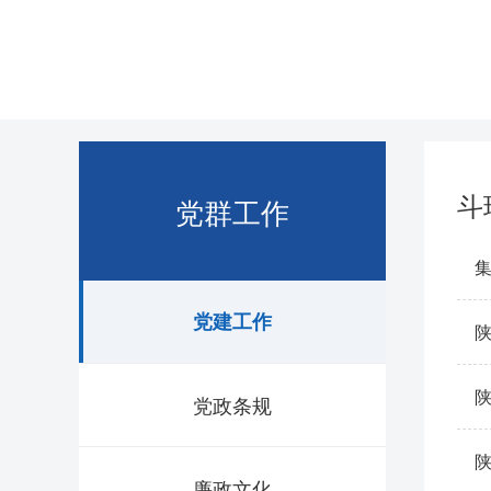
斗
党群工作
党建工作
党政条规
廉政文化