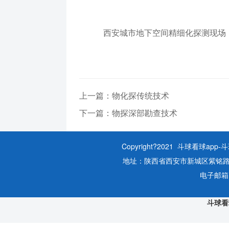
西安城市地下空间精细化探测现场
上一篇：物化探传统技术
下一篇：物探深部勘查技术
Copyright?2021 斗球看球ap
地址：陕西省西安市新城区紫铭路161
电子邮箱：s
斗球看