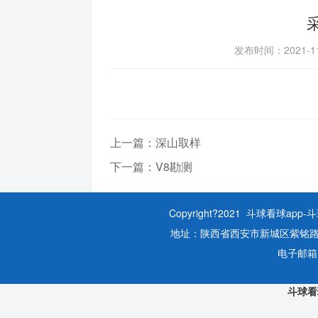
发布时间：2021-
上一篇：深山取样
下一篇：V8勘测
Copyright?2021 斗球看球ap
地址：陕西省西安市新城区紫铭路161
电子邮箱：s
斗球看