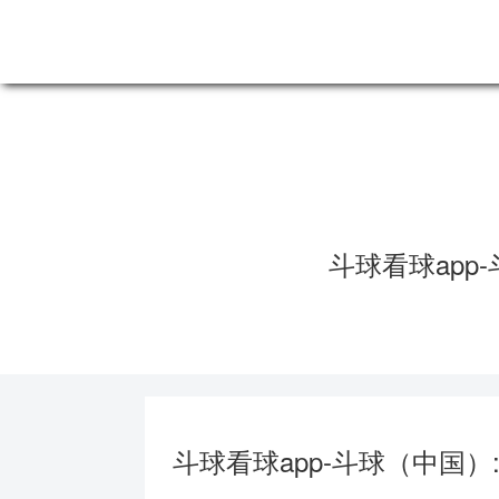
斗球看球app-斗球（中国）
斗球看球app
GEOLOGICAL
斗球看球app-斗球（中国）