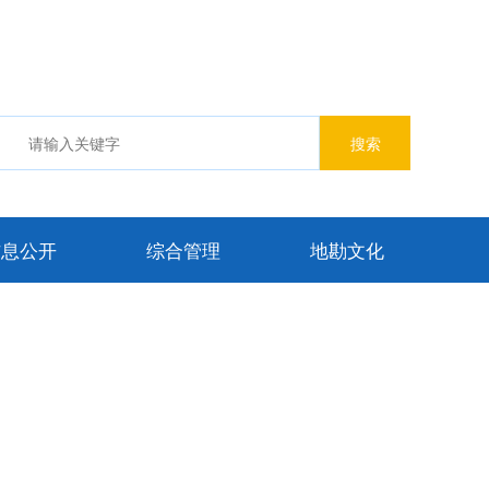
信息公开
综合管理
地勘文化