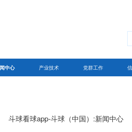
产业技术
党群工作
闻中心
斗球看球app-斗球（中国）:新闻中心
NEWS CENTER