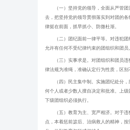
（一）坚持党的领导，全面从严管团
去，把坚持党的领导贯彻落实到对团的各
律挺在前面，抓早抓小、防微杜渐。
（二）团纪面前一律平等。对违犯团
允许有任何不受纪律约束的团组织和团员
（三）实事求是。对团组织和团员违
律法规为准绳，准确认定行为性质，区别
（四）民主集中制。实施团纪处分，
何个人或者少数人擅自决定和批准。上级
下级团组织必须执行。
（五）教育为主、宽严相济。对于违
点，本着惩前毖后、治病救人的精神，按