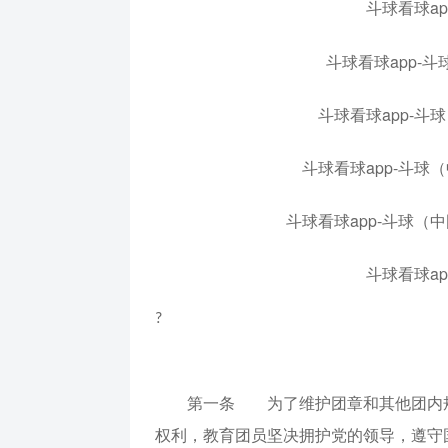
斗球看球ap
斗球看球app-斗
斗球看球app-斗
斗球看球app-斗球（
斗球看球app-斗球（中
斗球看球ap
?
第一条 为了维护团章和其他团内
权利，教育团员坚决拥护党的领导，遵守