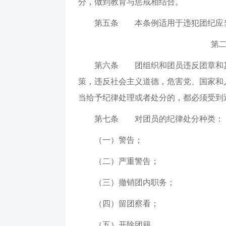
分，做到教育与惩戒相结合。
第五条 本条例适用于违犯团纪应
第
第六条 团组织和团员违反团章和
策，违反社会主义道德，危害党、国家和
当给予纪律处理或者处分的，都必须受到
第七条 对团员的纪律处分种类：
（一）警告；
（二）严重警告；
（三）撤销团内职务；
（四）留团察看；
（五）开除团籍。