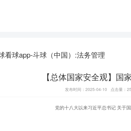
球看球app-斗球（中国）:法务管理
【总体国家安全观】国
发布时间：2025-04-10 点击量：
党的十八大以来习近平总书记 关于