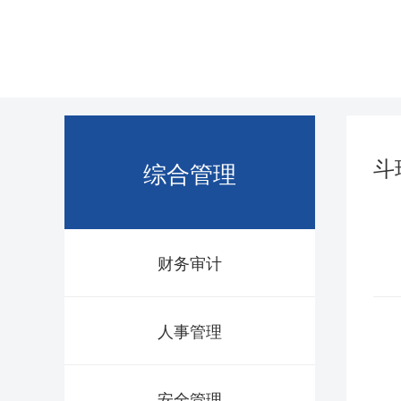
斗
综合管理
财务审计
人事管理
安全管理