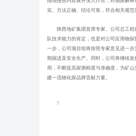
围绕报告内容展开深入讨论，对物探解释
实、方法正确、结论可靠，符合相关规范
陕西地矿集团首席专家、公司总工程
队技术能力的肯定，也是对公司应用物探
一步，公司项目组将按照专家意见进一步
期掘进及安全生产。同时，公司将继续发
用，不断提高探测精度与准确度，为矿山
建一流物化探品牌贡献力量。
?