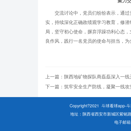
聚力
交流讨论中，党员们纷纷表示，通过
实，持续深化正确政绩观学习教育，修潜
局，坚守初心使命，摒弃浮躁功利心态，
良作风，践行一名党员的使命与担当，为
上一篇：陕西地矿物探队商磊磊深入一线
下一篇：筑牢安全生产防线，凝聚一线攻坚
Copyright?2021 斗球看球ap
地址：陕西省西安市新城区紫铭路161
电子邮箱：s